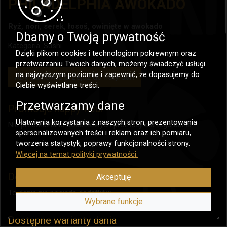
PHILADELPHIA AWOKADO
Ryż, nori, serek, łosoś, owinięte w awokado
Dbamy o Twoją prywatność
Kategoria:
Sushi
Dzięki plikom cookies i technologiom pokrewnym oraz
przetwarzaniu Twoich danych, możemy świadczyć usługi
na najwyższym poziomie i zapewnić, że dopasujemy do
Aby zamówić przejdź do listy dań
Ciebie wyświetlane treści.
Przetwarzamy dane
Promocje happy-hour
Ułatwienia korzystania z naszych stron, prezentowania
Nie przewidziano dodatkowych promocji dla tego dania.
spersonalizowanych treści i reklam oraz ich pomiaru,
tworzenia statystyk, poprawy funkcjonalności strony.
Więcej na temat polityki prywatności.
Dostępne dodatki do dania
Akceptuję
To danie nie posiada dodatków.
Wybrane funkcje
Dostępne warianty dania