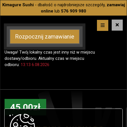
Kimagure Sushi
- dbałość o najdrobniejsze szczegóły,
zamawiaj
online
lub
576 909 980
Rozpocznij zamawianie
Uwaga! Twój lokalny czas jest inny niż w miejscu
dostawy/odbioru. Aktualny czas w miejscu
odbioru:
13:13 6.08.2026
45.00zł