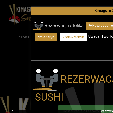
Kimagure 
Rezerwacja stolika
Powrót
do
re
Uwaga! Twój lo
Zmień tryb
Zmień termin
REZERWAC
SUSHI
Restauracja czasowo wstrzym