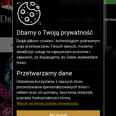
Chwilowo nie oferujemy rezerwacj
Dbamy o Twoją prywatność
Dzięki plikom cookies i technologiom pokrewnym
oraz przetwarzaniu Twoich danych, możemy
świadczyć usługi na najwyższym poziomie i
zapewnić, że dopasujemy do Ciebie wyświetlane
treści.
regulamin
|
prywatność
|
alergeny
|
karta dań
Przetwarzamy dane
Ułatwienia korzystania z naszych stron,
prezentowania spersonalizowanych treści i
reklam oraz ich pomiaru, tworzenia statystyk,
poprawy funkcjonalności strony.
Więcej na temat polityki prywatności.
Akceptuję