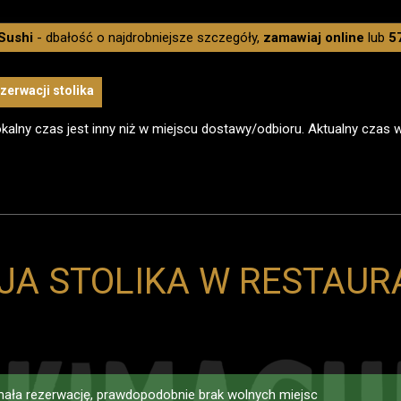
Sushi
- dbałość o najdrobniejsze szczegóły,
zamawiaj online
lub
5
zerwacji stolika
kalny czas jest inny niż w miejscu dostawy/odbioru. Aktualny czas 
JA STOLIKA W RESTAUR
ała rezerwację, prawdopodobnie brak wolnych miejsc