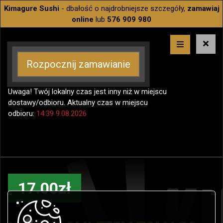
Kimagure Sushi
- dbałość o najdrobniejsze szczegóły,
zamawiaj
online
lub
576 909 980
Rozpocznij zamawianie
Uwaga! Twój lokalny czas jest inny niż w miejscu
dostawy/odbioru. Aktualny czas w miejscu
odbioru:
14:39 9.08.2026
17.00zł