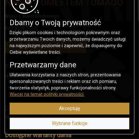
NIGIRI Z OMLETEM TOMAGO
Nigiri z omletem tomago
Dbamy o Twoją prywatność
Kategoria:
Sushi
Dzięki plikom cookies i technologiom pokrewnym oraz
przetwarzaniu Twoich danych, możemy świadczyć usługi
na najwyższym poziomie i zapewnić, że dopasujemy do
Aby zamówić przejdź do listy dań
Ciebie wyświetlane treści.
Przetwarzamy dane
Promocje happy-hour
Ułatwienia korzystania z naszych stron, prezentowania
Nie przewidziano dodatkowych promocji dla tego dania.
spersonalizowanych treści i reklam oraz ich pomiaru,
tworzenia statystyk, poprawy funkcjonalności strony.
Więcej na temat polityki prywatności.
Dostępne dodatki do dania
Akceptuję
To danie nie posiada dodatków.
Wybrane funkcje
Dostępne warianty dania