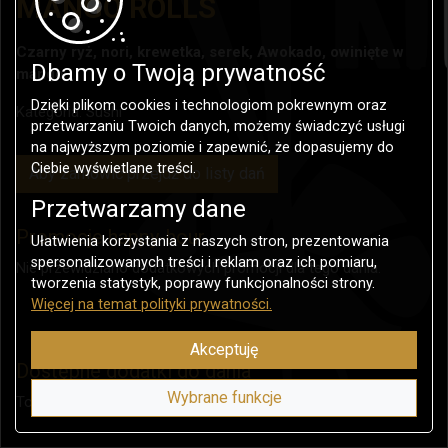
MANGO ROLLS
Czarny ryż, nori, krewetka, serek, Awokado, owinięte w
Dbamy o Twoją prywatność
mango
Dzięki plikom cookies i technologiom pokrewnym oraz
Kategoria:
Sushi
przetwarzaniu Twoich danych, możemy świadczyć usługi
na najwyższym poziomie i zapewnić, że dopasujemy do
Ciebie wyświetlane treści.
Aby zamówić przejdź do listy dań
Przetwarzamy dane
Promocje happy-hour
Ułatwienia korzystania z naszych stron, prezentowania
spersonalizowanych treści i reklam oraz ich pomiaru,
Nie przewidziano dodatkowych promocji dla tego dania.
tworzenia statystyk, poprawy funkcjonalności strony.
Więcej na temat polityki prywatności.
Akceptuję
Dostępne dodatki do dania
Wybrane funkcje
To danie nie posiada dodatków.