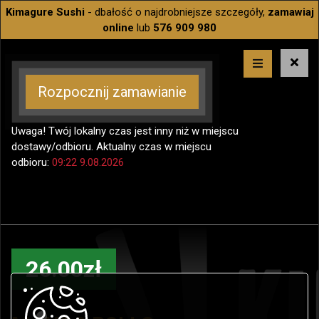
Kimagure Sushi
- dbałość o najdrobniejsze szczegóły,
zamawiaj
online
lub
576 909 980
Rozpocznij zamawianie
Uwaga! Twój lokalny czas jest inny niż w miejscu
dostawy/odbioru. Aktualny czas w miejscu
odbioru:
09:22 9.08.2026
26.00zł