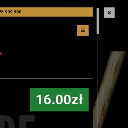
76 909 980
26
16.00zł