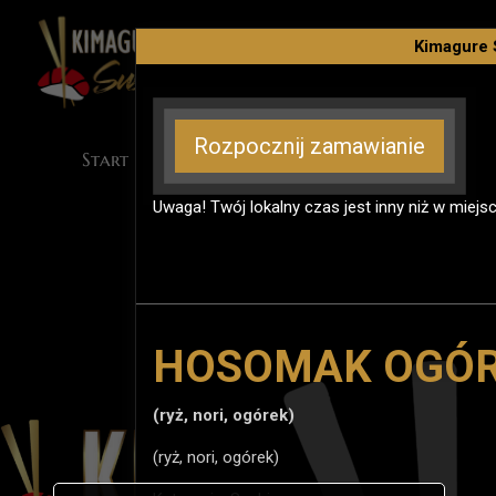
Kimagure 
Rozpocznij zamawianie
Uwaga! Twój lokalny czas jest inny niż w miej
HOSOMAK OGÓ
(ryż, nori, ogórek)
(ryż, nori, ogórek)