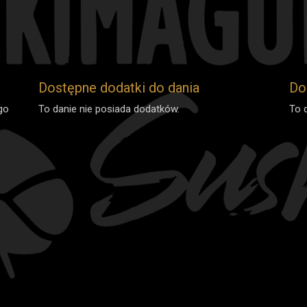
Dostępne dodatki do dania
Do
go
To danie nie posiada dodatków.
To 