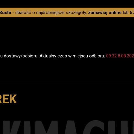
Sushi
- dbałość o najdrobniejsze szczegóły,
zamawiaj online
lub
5
scu dostawy/odbioru. Aktualny czas w miejscu odbioru:
09:32 8.08.20
REK