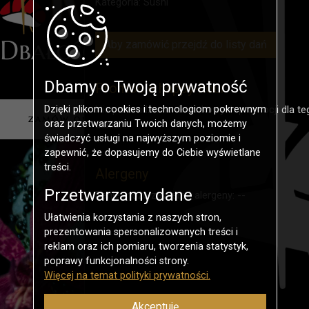
Kategoria:
Sushi
Aby zamówić przejdź do listy dań
Dbamy o Twoją prywatność
Promocje happy-hour
Dzięki plikom cookies i technologiom pokrewnym
Nie przewidziano dodatkowych promocji dla te
oraz przetwarzaniu Twoich danych, możemy
dania.
świadczyć usługi na najwyższym poziomie i
zapewnić, że dopasujemy do Ciebie wyświetlane
treści.
Alergeny
Przetwarzamy dane
Danie może zawierać alergeny: --
Ułatwienia korzystania z naszych stron,
prezentowania spersonalizowanych treści i
reklam oraz ich pomiaru, tworzenia statystyk,
poprawy funkcjonalności strony.
Więcej na temat polityki prywatności.
Akceptuję