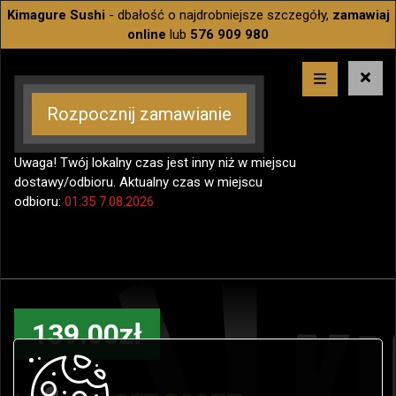
Kimagure Sushi
- dbałość o najdrobniejsze szczegóły,
zamawiaj
online
lub
576 909 980
Rozpocznij zamawianie
Uwaga! Twój lokalny czas jest inny niż w miejscu
dostawy/odbioru. Aktualny czas w miejscu
odbioru:
01:35 7.08.2026
139.00zł