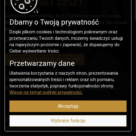
HIKARU SET 32SZT
California sake tobbiko 8szt, California maguro sezam
Dbamy o Twoją prywatność
8szt, California tomago sezam 8szt, California ebi sezam
8szt
Dzięki plikom cookies i technologiom pokrewnym oraz
przetwarzaniu Twoich danych, możemy świadczyć usługi
Kategoria:
Sushi
na najwyższym poziomie i zapewnić, że dopasujemy do
Ciebie wyświetlane treści.
Aby zamówić przejdź do listy dań
Przetwarzamy dane
Ułatwienia korzystania z naszych stron, prezentowania
Promocje happy-hour
spersonalizowanych treści i reklam oraz ich pomiaru,
tworzenia statystyk, poprawy funkcjonalności strony.
Nie przewidziano dodatkowych promocji dla tego dania.
Więcej na temat polityki prywatności.
Akceptuję
Dostępne dodatki do dania
Wybrane funkcje
To danie nie posiada dodatków.