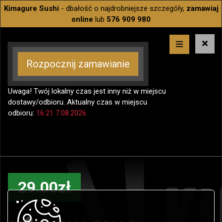
Kimagure Sushi
- dbałość o najdrobniejsze szczegóły,
zamawiaj
online
lub
576 909 980
Rozpocznij zamawianie
Uwaga! Twój lokalny czas jest inny niż w miejscu
dostawy/odbioru. Aktualny czas w miejscu
odbioru:
16:21 7.08.2026
29.00zł