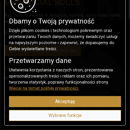
EBI SPECIAL ROLLS
Ryż, nori, krewetka w temprze, ogórek, spicy majo, rolka
Dbamy o Twoją prywatność
owinięta w łososia
Dzięki plikom cookies i technologiom pokrewnym oraz
Kategoria:
Sushi
przetwarzaniu Twoich danych, możemy świadczyć usługi
na najwyższym poziomie i zapewnić, że dopasujemy do
Ciebie wyświetlane treści.
Aby zamówić przejdź do listy dań
Przetwarzamy dane
Promocje happy-hour
Ułatwienia korzystania z naszych stron, prezentowania
spersonalizowanych treści i reklam oraz ich pomiaru,
Nie przewidziano dodatkowych promocji dla tego dania.
tworzenia statystyk, poprawy funkcjonalności strony.
Więcej na temat polityki prywatności.
Akceptuję
Dostępne dodatki do dania
Wybrane funkcje
To danie nie posiada dodatków.