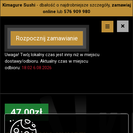
Kimagure Sushi
- dbałość o najdrobniejsze szczegóły,
zamawiaj
online
lub
576 909 980
Rozpocznij zamawianie
Uwaga! Twój lokalny czas jest inny niż w miejscu
dostawy/odbioru. Aktualny czas w miejscu
odbioru:
18:02 6.08.2026
47.00zł