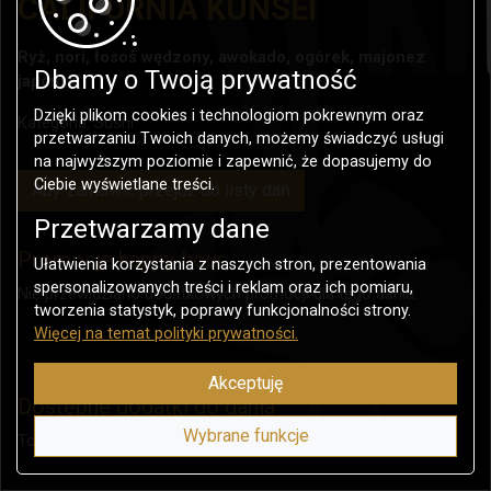
CALIFORNIA KUNSEI
Ryż, nori, łosoś wędzony, awokado, ogórek, majonez
Dbamy o Twoją prywatność
japoński
Dzięki plikom cookies i technologiom pokrewnym oraz
Kategoria:
Sushi
przetwarzaniu Twoich danych, możemy świadczyć usługi
na najwyższym poziomie i zapewnić, że dopasujemy do
Ciebie wyświetlane treści.
Aby zamówić przejdź do listy dań
Przetwarzamy dane
Promocje happy-hour
Ułatwienia korzystania z naszych stron, prezentowania
spersonalizowanych treści i reklam oraz ich pomiaru,
Nie przewidziano dodatkowych promocji dla tego dania.
tworzenia statystyk, poprawy funkcjonalności strony.
Więcej na temat polityki prywatności.
Akceptuję
Dostępne dodatki do dania
Wybrane funkcje
To danie nie posiada dodatków.